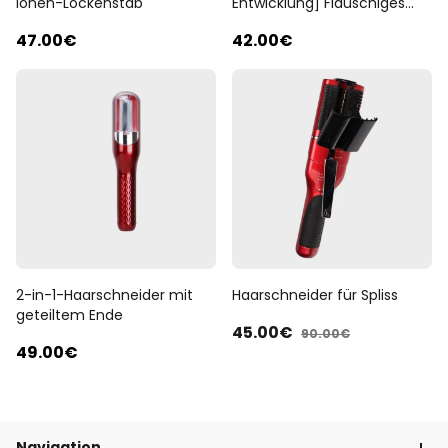
Ionen-Lockenstab
Entwicklung] Flauschiges
Artefakt mit doppeltem
47
.00
€
42
.00
€
Verwendungszweck
2-in-1-Haarschneider mit
Haarschneider für Spliss
geteiltem Ende
45
.00
€
90
.00
€
49
.00
€
Navigation