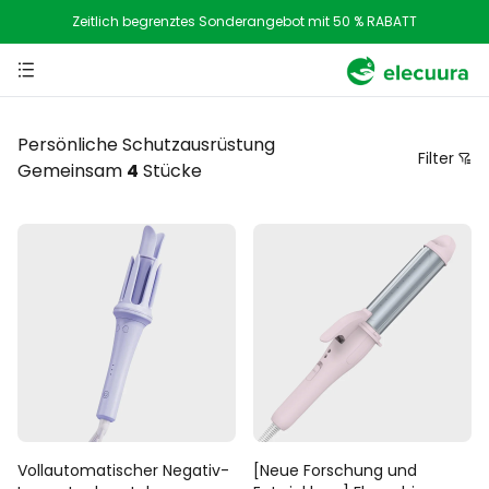
Zeitlich begrenztes Sonderangebot mit 50 % RABATT
Persönliche Schutzausrüstung
Filter
Gemeinsam
4
Stücke
Preis
Empfohlene Sortierung
Sortieren Sie nach Preis von niedrig nach hoch
Sortieren Sie nach Preis von hoch nach niedrig
Von neu nach alt
Von alt zu neu
Vollautomatischer Negativ-
[Neue Forschung und